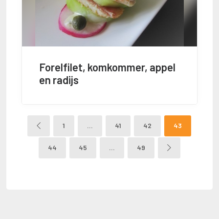
Forelfilet, komkommer, appel
en radijs
1
…
41
42
43
44
45
…
49