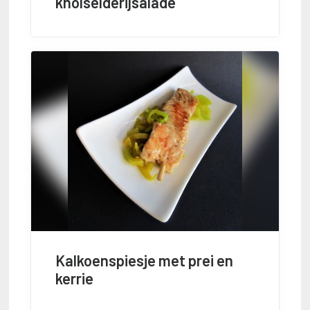
knolselderijsalade
Kalkoenspiesje met prei en
kerrie