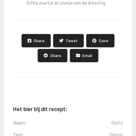
lichte zuurtje en zoetje van de dressing.
Share
Tweet
Save
Share
Email
Het bier bij dit recept:
Naam:
Osiris
Type:
Saison