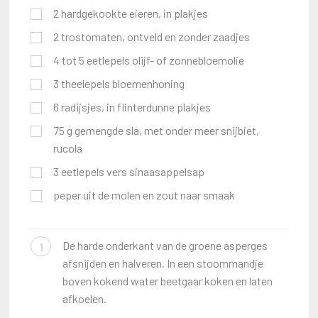
2
hardgekookte eieren, in plakjes
2
trostomaten, ontveld en zonder zaadjes
4 tot 5 eetlepels olijf- of zonnebloemolie
3
theelepels
bloemenhoning
6
radijsjes, in flinterdunne plakjes
75
g
gemengde sla, met onder meer snijbiet,
rucola
3
eetlepels
vers sinaasappelsap
peper uit de molen en zout naar smaak
De harde onderkant van de groene asperges
1
afsnijden en halveren. In een stoommandje
boven kokend water beetgaar koken en laten
afkoelen.