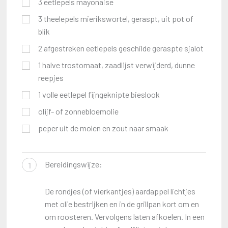
3
eetlepels
mayonaise
3
theelepels
mierikswortel, geraspt, uit pot of
blik
2
afgestreken eetlepels geschilde geraspte sjalot
1
halve trostomaat, zaadlijst verwijderd, dunne
reepjes
1
volle eetlepel fijngeknipte bieslook
olijf- of zonnebloemolie
peper uit de molen en zout naar smaak
Bereidingswijze:
1
De rondjes (of vierkantjes) aardappel lichtjes
met olie bestrijken en in de grillpan kort om en
om roosteren. Vervolgens laten afkoelen. In een