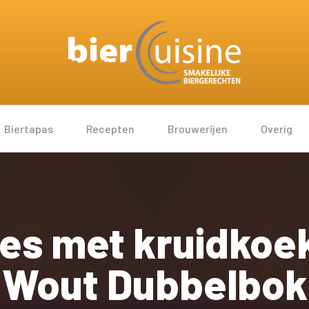
Biertapas
Recepten
Brouwerijen
Overig
s met kruidkoek
Wout Dubbelbok