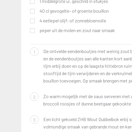
1
middelgrote ui, geschild in stukjes
40
cl gevogelte- of groente bouillon
4
eetlepel
olijf- of zonnebloemolie
peper uit de molen en zout naar smaak
De ontvelde eendenboutjes met weinig zout be
1
en de eendenboutjes aan alle kanten kort aanb
tijm erbij doen en op de laagste hittebron ru
stooftijd de tijm verwijderen en de verkruime
bouillon toevoegen. Op smaak brengen met pe
Zo warm mogelijk met de saus serveren met 
2
broccoli roosjes of dunne beetgaar gekookte
Een licht gekoeld ZHB Wout Dubbelbok erbij se
3
volmondige smaak van gebrande mout en karame