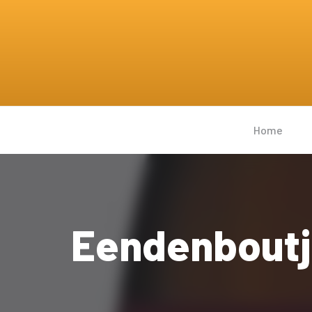
Home
Eendenboutje