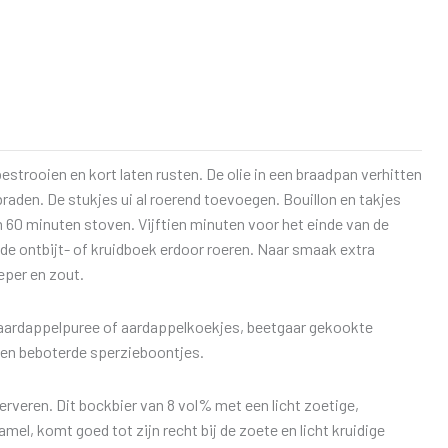
strooien en kort laten rusten. De olie in een braadpan verhitten
raden. De stukjes ui al roerend toevoegen. Bouillon en takjes
im 60 minuten stoven. Vijftien minuten voor het einde van de
lde ontbijt- of kruidboek erdoor roeren. Naar smaak extra
per en zout.
aardappelpuree of aardappelkoekjes, beetgaar gekookte
 en beboterde sperzieboontjes.
rveren. Dit bockbier van 8 vol% met een licht zoetige,
l, komt goed tot zijn recht bij de zoete en licht kruidige